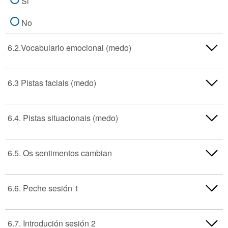
Si
No
6.2.Vocabulario emocional (medo)
Si
6.3 Pistas faciais (medo)
No
Si
6.4. Pistas situacionais (medo)
No
Si
6.5. Os sentimentos cambian
No
Si
6.6. Peche sesión 1
No
Si
6.7. Introdución sesión 2