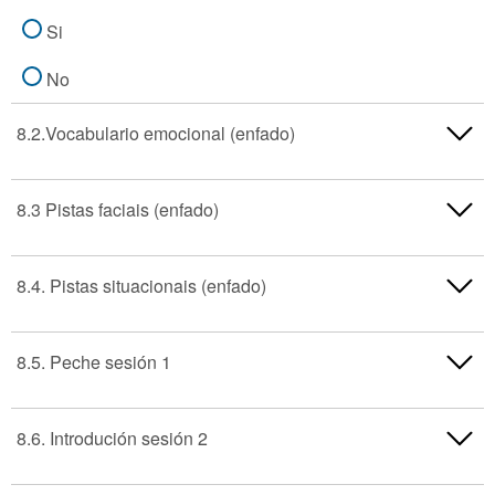
Si
No
8.2.Vocabulario emocional (enfado)
Si
8.3 Pistas faciais (enfado)
No
Si
8.4. Pistas situacionais (enfado)
No
Si
8.5. Peche sesión 1
No
Si
8.6. Introdución sesión 2
No